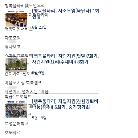
행복울타리愛모인우리
[행복울타리] 자조모임(북난타) 1회차
삼성시니어디지털아카데
진행
미
6월 23일
영양지원서비스
자조모임
행사보고
스마일프로젝트
[행복울타리] 자립지원(텃밭)7회기,
자립지원(요리(수제비)) 8회기
땡큐 프로젝트
6월 9일
같이가치-밥이보약
마음포커싱 회복캠프
자연에서 펼쳐지는 "마음
짝꿍" 프로젝트
[행복울타리] 자립지원(친환경퇴비&
우울에 줌인, 행복을 그린
나눔(상추)) 6회기, 중간평가회
2023 회복캠프
5월 19일
여명문해학교
보도자료