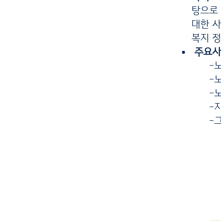
탕으로 
대한 사
복지 정
주요사역
-노인
-노인
-노인
-지방
-그 