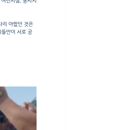
  어린시절, 농사지
리들만이 서로 공