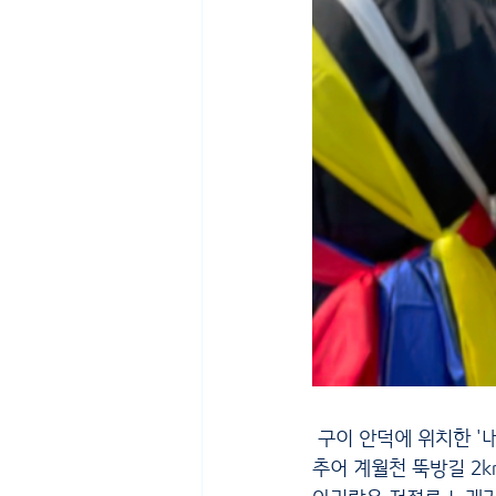
 구이 안덕에 위치한 '내일을 여는 집'에 도착한 어르신은 정원학교풍물패와 함께 신나는 풍물소리에 맞
추어 계월천 뚝방길 2k