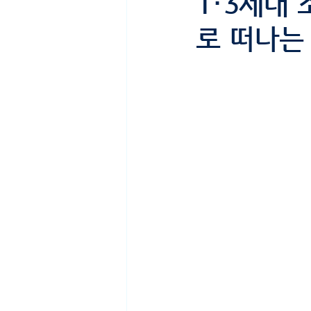
1·3세대
로 떠나는