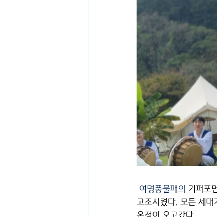
 여명풍물패의 
기퍼포먼
고조시켰다. 모든 세대
온정이 오고갔다.