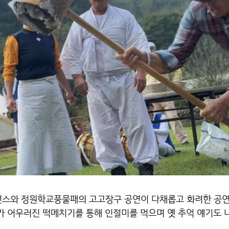
스와 정원학교풍물패의 고고장구 공연이 다채롭고 화려한 공연
가 어우러진 떡메치기를 통해 인절미를 먹으며 옛 추억 얘기도 나