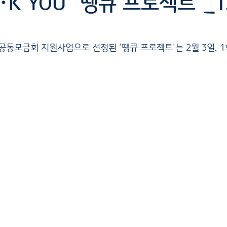
N･K YOU "땡큐 프로젝트"_
공동모금회 지원사업으로 선정된 '땡큐 프로젝트'는 2월 3일, 