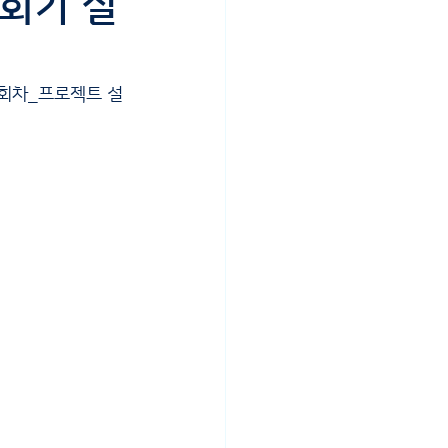
1회기 실
1회차_프로젝트 설