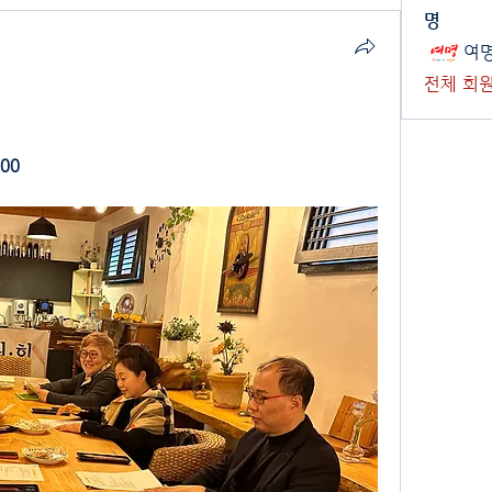
명
여
전체 회원
00