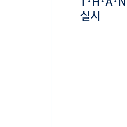
T･H･A･
실시