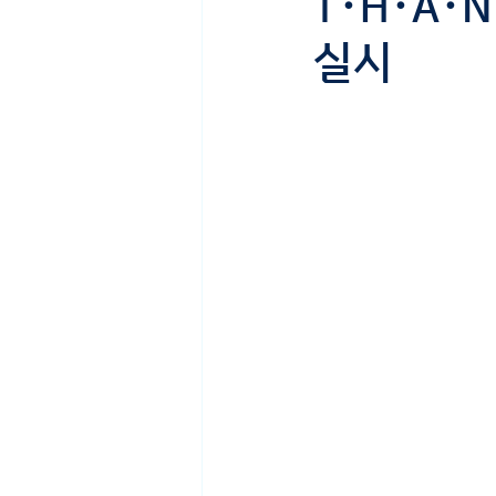
T･H･A･
실시