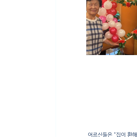
 어르신들은 "집이 환해지겠어요", "오래오래 볼 수 있어서 좋아요", "어린아이가 된 것 같아요" 하며 매