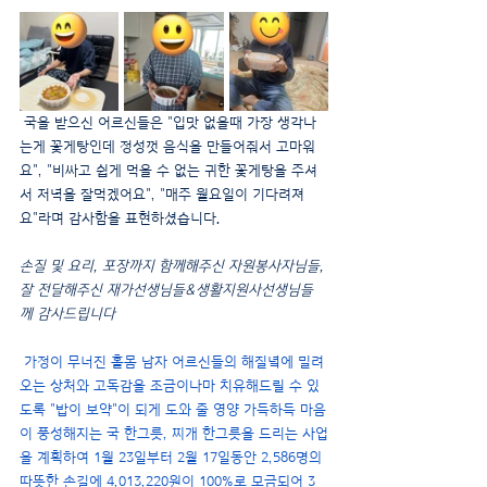
 국을 받으신 어르신들은 "입맛 없을때 가장 생각나
는게 꽃게탕인데 정성껏 음식을 만들어줘서 고마워
요", "비싸고 쉽게 먹을 수 없는 귀한 꽃게탕을 주셔
서 저녁을 잘먹겠어요", "매주 월요일이 기다려져
요"라며 감사함을 표현하셨습니다.
손질 및 요리, 포장까지 함께해주신 자원봉사자님들, 
잘 전달해주신 재가선생님들&생활지원사선생님들
께 감사드립니다
 가정이 무너진 홀몸 남자 어르신들의 해질녘에 밀려
오는 상처와 고독감을 조금이나마 치유해드릴 수 있
도록 "밥이 보약"이 되게 도와 줄 영양 가득하득 마음
이 풍성해지는 국 한그릇, 찌개 한그릇을 드리는 사업
을 계획하여 1월 23일부터 2월 17일동안 2,586명의 
따뜻한 손길에 4,013,220원이 100%로 모금되어 3