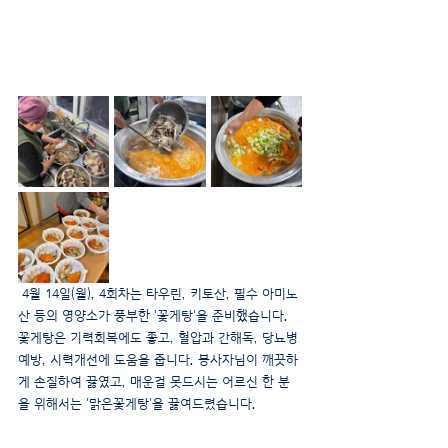
 4월 14일(월), 4회차는 타우린, 키토산, 필수 아미노
산 등의 영양소가 풍부한 '꽃게탕'을 준비했습니다. 
꽃게탕은 기력회복에도 좋고, 혈압과 간해독, 당뇨병
예방, 시력개선에 도움을 줍니다. 봉사자님이 깨끗하
게 손질하여 끓였고, 매운걸 못드시는 어르신 한 분
을 위해서는 '맑은꽃게탕'을 끓여드렸습니다.