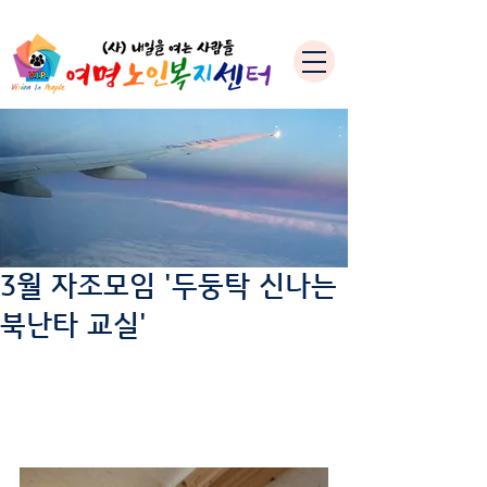
3월 자조모임 '두둥탁 신나는
북난타 교실'