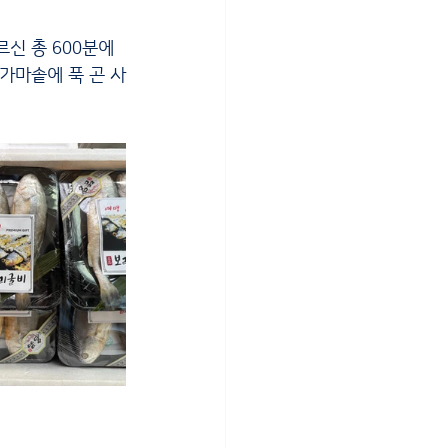
가마솥에 푹 곤 사