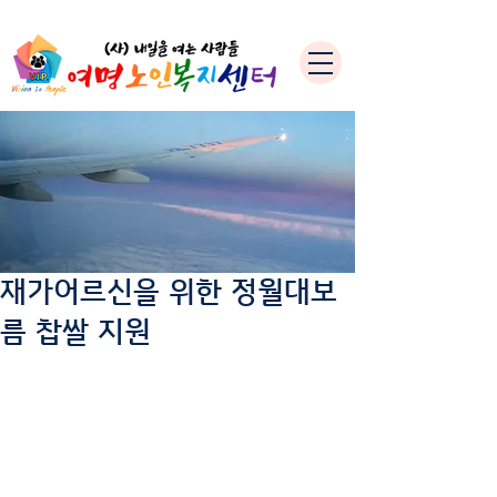
재가어르신을 위한 정월대보
름 찹쌀 지원