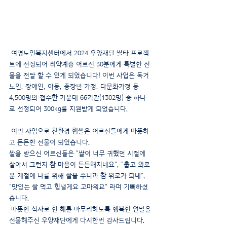
 여명노인복지센터에서 2024 우양재단 쌀타 프로젝
트에 선정되어 취약계층 어르신 30분에게 특별한 선
물을 전달 할 수 있게 되었습니다! 이번 사업은 독거
노인, 장애인, 아동, 중장년 가정, 다문화가정 등 
4,500명의 접수한 가운데 66기관(1302명) 중 하나
로 선정되어 300kg를 지원받게 되었습니다.
 이번 사업으로 친환경 햅쌀은 어르신들에게 따뜻하
고 든든한 선물이 되었습니다. 
쌀을 받으신 어르신들은 "쌀이 너무 귀했던 시절에 
살아서 그런지 참 마음이 든든해지네요", "춥고 외로
운 계절에 나를 위해 쌀을 주니까 참 위로가 되네", 
"맛있는 쌀 먹고 힘낼게요 고마워요" 라며 기뻐하셨
습니다.
 따뜻한 식사로 한 해를 마무리하도록 행복한 연말을 
선물해주신 우양재단에게 다시한번 감사드립니다.