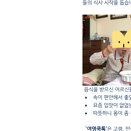
들의 식사 시작을 돕습
 음식을 받으신 어르신
속이 편안해서 좋
요즘 입맛이 없었
따뜻하니 몸이 좀
 '여명쿡톡'
은 고령, 