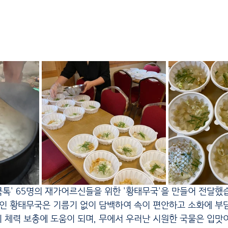
여명쿡톡' 65명의 재가어르신들을 위한 '황태무국'을 만들어 전달했
끓인 황태무국은 기름기 없이 담백하여 속이 편안하고 소화에 부담
 체력 보충에 도움이 되며, 무에서 우러난 시원한 국물은 입맛