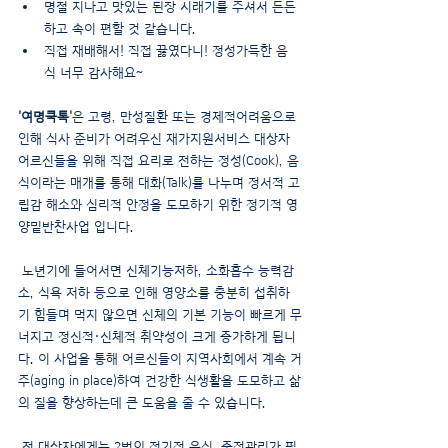
명절 지나고 맛있는 된장 시래기를 주셔서 든든
하고 속이 편할 것 같습니다.
직접 재배해서! 직접 끓였다니! 정성가득한 음
식 너무 감사해요~
'여명쿡톡'
은 고령, 만성질환 또는 경제적어려움으로 
인해 식사 준비가 어려우신 재가지원서비스 대상자 
어르신들을 위해 직접 요리로 전하는 정성(Cook), 음
식이라는 매개를 통해 대화(Talk)를 나누며 정서적 고
립감 해소와 심리적 안정을 도모하기 위한 정기적 영
양밑반찬사업 입니다.
 노년기에 들어서면 신체기능저하, 소화흡수 능력감
소, 식욕 저하 등으로 인해 영양소를 충분히 섭취하
기 힘들며 먹지 않으면 신체의 기본 기능이 빠르게 무
너지고 정신적·신체적 취약성이 크게 증가하게 됩니
다. 이 사업을 통해 어르신들이 지역사회에서 계속 거
주(aging in place)하여 건강한 식생활을 도모하고 삶
의 질을 향상하는데 큰 도움을 줄 수 있습니다.
 전 대상자에게는 2번의 정기적 음식, 중점관리가 필