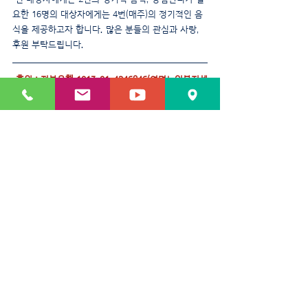
요한 16명의 대상자에게는 4번(매주)의 정기적인 음
식을 제공하고자 합니다. 많은 분들의 관심과 사랑, 
후원 부탁드립니다.
 후원 : 전북은행 1013-01-4246846(여명노인복지센
터)
여명쿡톡(Cook,Talk)
사업소식
최근 게시물
전체 보기