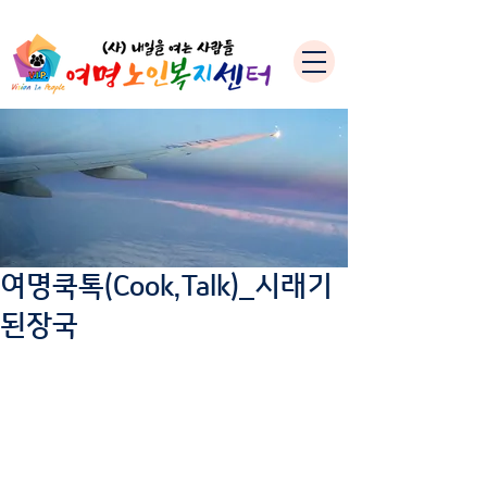
여명쿡톡(Cook,Talk)_시래기
된장국