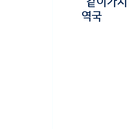
"같이가치
역국