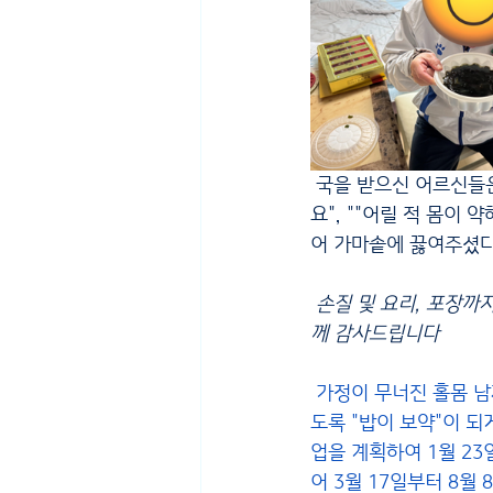
 국을 받으신 어르신들은 "속편하고 시원한 바지락 미역국으로 오늘도 든든한 한끼 먹을 수 있어서 좋아
요", ""어릴 적 몸이
어 가마솥에 끓여주셨다
 손질 및 요리, 포장
께 감사드립니다
 가정이 무너진 홀몸 
도록 "밥이 보약"이 되
업을 계획하여 1월 23일
어 3월 17일부터 8월