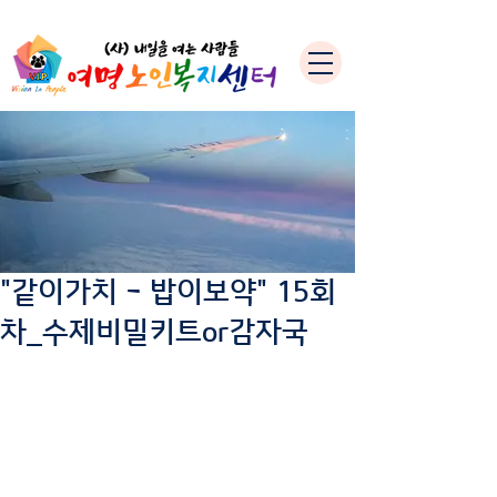
"같이가치 - 밥이보약" 15회
차_수제비밀키트or감자국