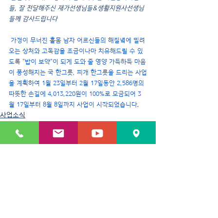
들, 잘 전달해주신 재가선생님들&생활지원사선생님
들께 감사드립니다
 가정이 무너진 홀몸 남자 어르신들의 해질녘에 밀려
오는 상처와 고독감을 조금이나마 치유해드릴 수 있
도록 "밥이 보약"이 되게 도와 줄 영양 가득하득 마음
이 풍성해지는 국 한그릇, 찌개 한그릇을 드리는 사업
을 계획하여 1월 23일부터 2월 17일동안 2,586명의 
따뜻한 손길에 4,013,220원이 100%로 모금되어 3
월 17일부터 8월 8일까지 사업이 시작되었습니다.
사업소식
같이가치-밥이보약
최근 게시물
전체 보기