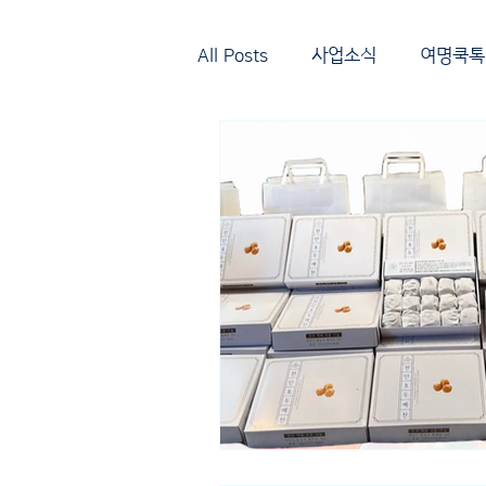
All Posts
사업소식
여명쿡톡(C
삼성시니어디지털아카데미
같이가치-밥이보약
마음포커
2023 회복캠프
여명문해학
6월(2026)
5월(2026)