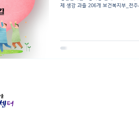
제 생강 과즐 206개 보건복지부_전주시
판기념회 화관 65개,...
주소 : 전북특별자치도 전주시 완산구 배학1길
TEL : 063-224-5673, 070-4833-5673
​FAX : 063-224-6896
E-MAIL :
careym22@naver.com
Copyright © 여명노인복지센터 All right r