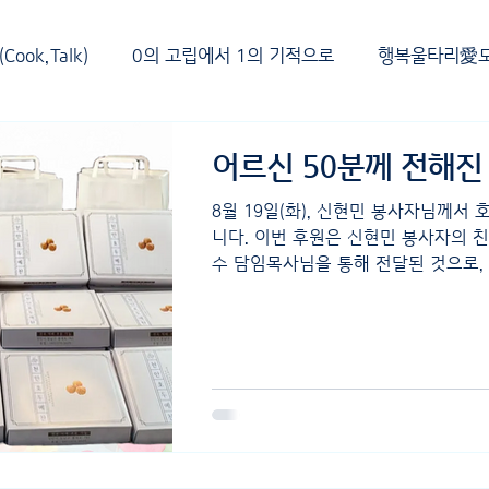
ook,Talk)
0의 고립에서 1의 기적으로
행복울타리愛
영양지원서비스
자조모임
행사보고
스마일프로젝트
어르신 50분께 전해진
8월 19일(화), 신현민 봉사자님께서
싱 회복캠프
자연에서 펼쳐지는 "마음짝꿍" 프로젝트
우
니다. 이번 후원은 신현민 봉사자의 
수 담임목사님을 통해 전달된 것으로,
역과 어르신들을 향한 진심에 감동하여 
교
보도자료
자원연계
공지사항
후원기관 및 
4월(2026)
3월(2026)
2월(2026)
1월(2026)