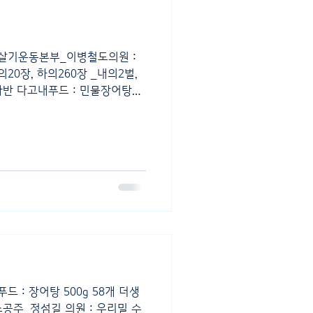
르게살기운동본부_이병철도의원 :
의20장, 하의260장 _내의2벌,
콩자반 다고내푸드 : 민물장어탕
드 : 장어탕 500g 58개 더생
소공주_정섬길 의원 : 우리밀 수