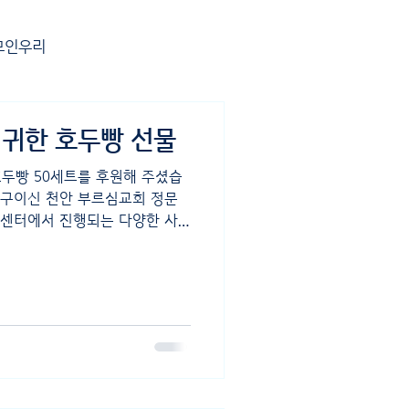
모인우리
땡큐 프로젝트
 귀한 호두빵 선물
 호두빵 50세트를 후원해 주셨습
울에 줌인, 행복을 그린
친구이신 천안 부르심교회 정문
 센터에서 진행되는 다양한 사
귀한...
물품
7월(2026)