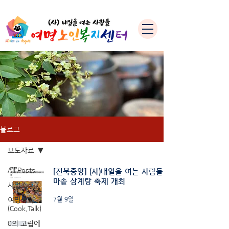
블로그
보도자료
All Posts
[전북중앙] (사)내일을 여는 사람들 가
마솥 삼계탕 축제 개최
사업소식
여명쿡톡
7월 9일
(Cook,Talk)
0의 고립에