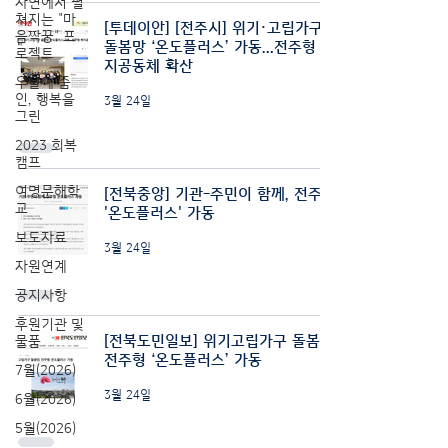
자연에서 펼
쳐지는 "마
[투데이안] [전주시] 위기·고립가구
음짝꿍" 프
돌봄망 ‘온도플러스’ 가동…전주형 복
로젝트
지공동체 확산
우울에 줌
인, 행복을
3월 24일
그린
2023 회복
캠프
여명문해학
[전북중앙] 기관-주민이 함께, 전주형
교
'온도플러스' 가동
보도자료
3월 24일
자원연계
공지사항
후원기관 및
[전북도민일보] 위기고립가구 돌봄망,
물품
전주형 ‘온도플러스’ 가동
7월(2026)
3월 24일
6월(2026)
5월(2026)