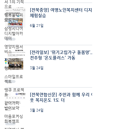
서 1의 기적
으로
[전북중앙] 여명노인복지센터 디지털
행복울타리
체험실습
愛모인우리
6월 21일
삼성시니어
디지털아카
데미
영양지원서
비스
[전라일보] ‘위기고립가구 돌봄망’…
전주형 ‘온도플러스’ 가동
자조모임
행사보고
3월 24일
스마일프로
젝트
땡큐 프로젝
[전북연합신문] 주민과 함께 우리 이
트
웃 복지온도 1도 더
같이가치-
밥이보약
3월 24일
마음포커싱
회복캠프